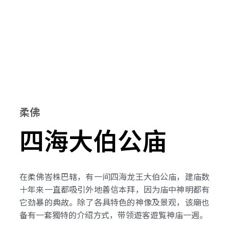
柔佛
四海大伯公庙
在柔佛峇株巴辖，有一间四海龙王大伯公庙，建庙数
十年来一直都吸引外地善信本拜，因为庙中神明都有
它劲暴的典故。除了各具特色的神像及景观，该廟也
备有一套獨特的介绍方式，带领遊客遊覧神庙一週。