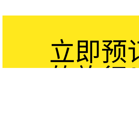
立即预
的旅行
对于任何预订， 请在 3 天前通
欢迎随时发送电子邮件或致电询问有关费
我们将在 24 小时内为您提供满意的答复