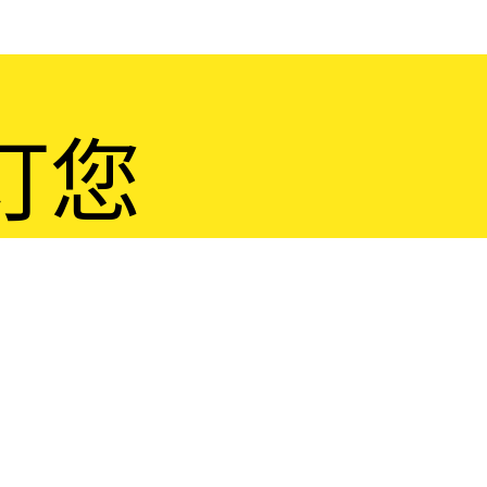
订您
！
过电话或电子邮件联系。
用的问题。
。