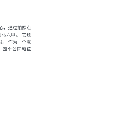
心，通过拍照点
马六甲。 它还
服。 作为一个露
、四个公园和草