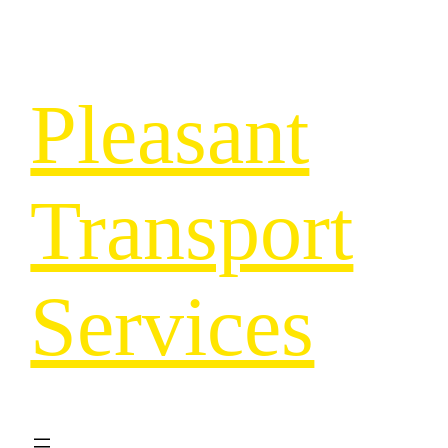
Pleasant
Transport
Services