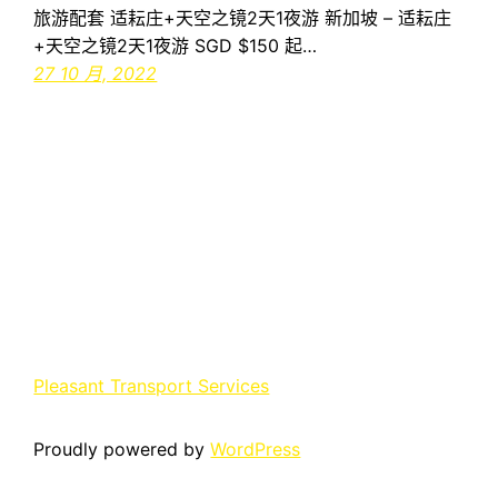
旅游配套 适耘庄+天空之镜2天1夜游 新加坡 – 适耘庄
+天空之镜2天1夜游 SGD $150 起…
27 10 月, 2022
Pleasant Transport Services
Proudly powered by
WordPress